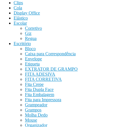
Clips
Cola
Display Office
Elástico
Escolar
Corretivo
Giz
Regua
Escritório
Bloco
Caixa para Correspondência
Envelope
Etiqueta
EXTRATOR DE GRAMPO
FITA ADESIVA
FITA CORRETIVA
Fita Crepe
Fita Dupla Face
Fita Embalagem
Fita para Impressora
Grampeador
Grampos
Molha Dedo
Mouse
Organizador