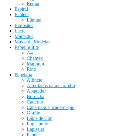
Regua
Espiral
Estilete
Lâmina
Expositor
Lacre
Marcador
Massa de Modelar
Papel Sulfite
A4
Chamex
Magnum
Rino
Papelaria
Alfinete
Almofadas para Carimbo
Apagador
Borracha
Caderno
Capa para Encadernação
Grafite
Lápis de Cor
Lapis preto
Lapiseira
Papel