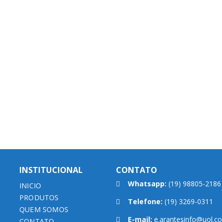
INSTITUCIONAL
CONTATO
Whatsapp:
(19) 98805-2186
INICIO
PRODUTOS
Telefone:
(19) 3269-0311
QUEM SOMOS
E-mail:
e.arantesinfo@uol.c
CONTATO