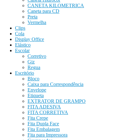
CANETA KILOMETRICA
Caneta para CD
Preta
Vermelha
Clips
Cola
Display Office
Elástico
Escolar
Corretivo
Giz
Regua
Escritório
Bloco
Caixa para Correspondência
Envelope
Etiqueta
EXTRATOR DE GRAMPO
FITA ADESIVA
FITA CORRETIVA
Fita Crepe
Fita Dupla Face
Fita Embalagem
Fita para Impressora