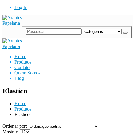
Log In
Home
Produtos
Contato
Quem Somos
Blog
Elástico
Home
Produtos
Elástico
Ordenar por:
Mostrar: