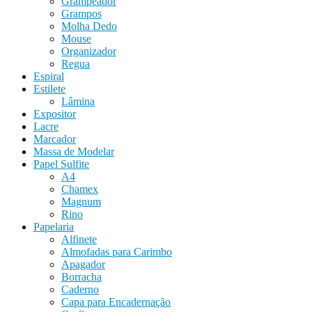
Grampeador
Grampos
Molha Dedo
Mouse
Organizador
Regua
Espiral
Estilete
Lâmina
Expositor
Lacre
Marcador
Massa de Modelar
Papel Sulfite
A4
Chamex
Magnum
Rino
Papelaria
Alfinete
Almofadas para Carimbo
Apagador
Borracha
Caderno
Capa para Encadernação