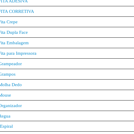
FITA ADESIVA
FITA CORRETIVA
Fita Crepe
Fita Dupla Face
Fita Embalagem
Fita para Impressora
Grampeador
Grampos
Molha Dedo
Mouse
Organizador
Regua
Espiral