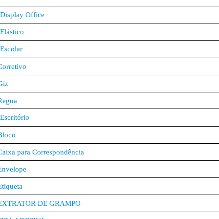
Display Office
Elástico
Escolar
Corretivo
Giz
Regua
Escritório
Bloco
Caixa para Correspondência
Envelope
Etiqueta
EXTRATOR DE GRAMPO