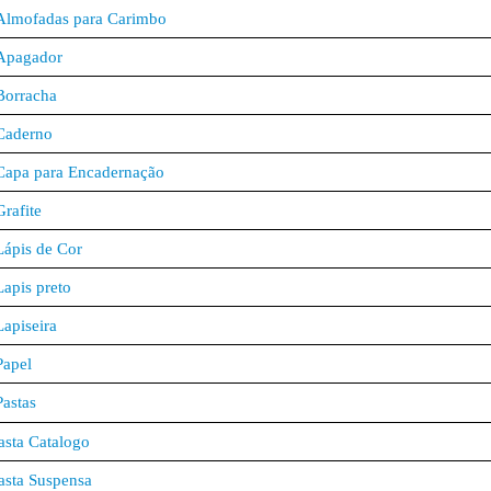
Almofadas para Carimbo
Apagador
Borracha
Caderno
Capa para Encadernação
Grafite
Lápis de Cor
Lapis preto
Lapiseira
Papel
Pastas
asta Catalogo
asta Suspensa