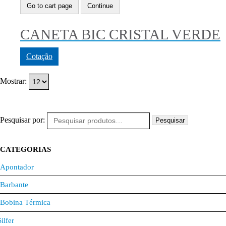
Go to cart page
Continue
CANETA BIC CRISTAL VERDE
Cotação
Mostrar:
Pesquisar por:
Pesquisar
CATEGORIAS
Apontador
Barbante
Bobina Térmica
Silfer