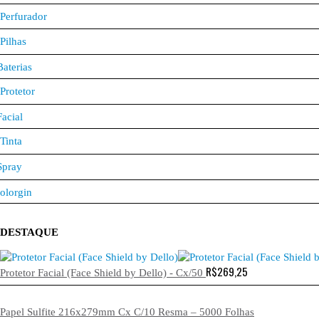
Perfurador
Pilhas
Baterias
Protetor
Facial
Tinta
Spray
olorgin
DESTAQUE
R$
269,25
Protetor Facial (Face Shield by Dello) - Cx/50
Papel Sulfite 216x279mm Cx C/10 Resma – 5000 Folhas