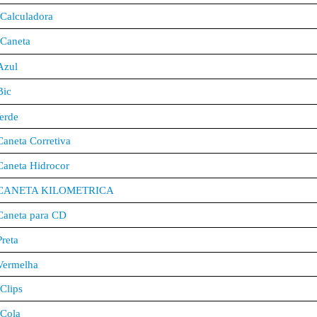
Calculadora
Caneta
Azul
Bic
erde
Caneta Corretiva
Caneta Hidrocor
CANETA KILOMETRICA
Caneta para CD
Preta
Vermelha
Clips
Cola