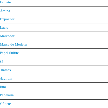
Estilete
Lâmina
Expositor
Lacre
Marcador
Massa de Modelar
Papel Sulfite
A4
Chamex
Magnum
Rino
Papelaria
Alfinete