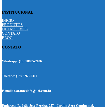
INSTITUCIONAL
INICIO
PRODUTOS
QUEM SOMOS
CONTATO
BLOG
CONTATO
Whatsapp:
(19) 98805-2186
Telefone:
(19) 3269-0311
E-mail:
e.arantesinfo@uol.com.br
Endereço:
R. João José Pereira, 257 - Jardim Aero Continental,