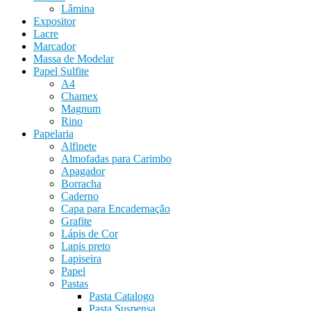
Lâmina
Expositor
Lacre
Marcador
Massa de Modelar
Papel Sulfite
A4
Chamex
Magnum
Rino
Papelaria
Alfinete
Almofadas para Carimbo
Apagador
Borracha
Caderno
Capa para Encadernação
Grafite
Lápis de Cor
Lapis preto
Lapiseira
Papel
Pastas
Pasta Catalogo
Pasta Suspensa