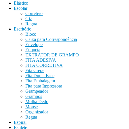
Elástico
Escolar
Corretivo
Giz
Regua
Escritório
Bloco
Caixa para Correspondência
Envelope
Etiqueta
EXTRATOR DE GRAMPO
FITA ADESIVA
FITA CORRETIVA
Fita Crepe
Fita Dupla Face
Fita Embalagem
Fita para Impressora
Grampeador
Grampos
Molha Dedo
Mouse
Organizador
Regua
Espiral
Estilete