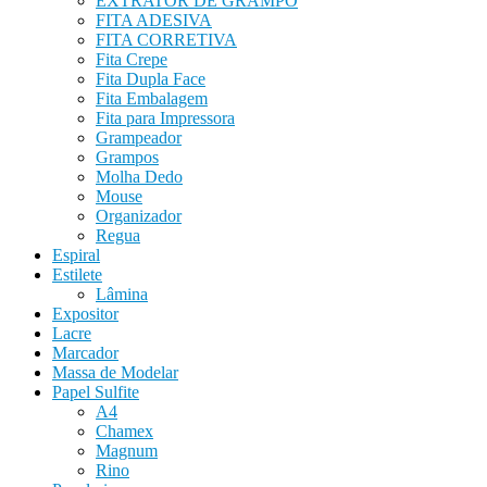
EXTRATOR DE GRAMPO
FITA ADESIVA
FITA CORRETIVA
Fita Crepe
Fita Dupla Face
Fita Embalagem
Fita para Impressora
Grampeador
Grampos
Molha Dedo
Mouse
Organizador
Regua
Espiral
Estilete
Lâmina
Expositor
Lacre
Marcador
Massa de Modelar
Papel Sulfite
A4
Chamex
Magnum
Rino