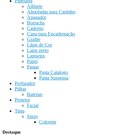
Papelaria
Alfinete
Almofadas para Carimbo
Apagador
Borracha
Caderno
Capa para Encadernação
Grafite
Lápis de Cor
Lapis preto
Lapiseira
Papel
Pastas
Pasta Catalogo
Pasta Suspensa
Perfurador
Pilhas
Baterias
Protetor
Facial
Tinta
Spray
Colorgin
Destaque