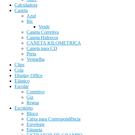
Calculadora
Caneta
Azul
Bic
Verde
Caneta Corretiva
Caneta Hidrocor
CANETA KILOMETRICA
Caneta para CD
Preta
Vermelha
Clips
Cola
Display Office
Elástico
Escolar
Corretivo
Giz
Regua
Escritório
Bloco
Caixa para Correspondência
Envelope
Etiqueta