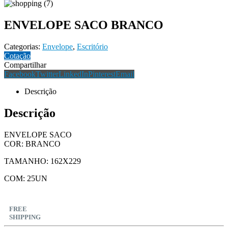
ENVELOPE SACO BRANCO
Categorias:
Envelope
,
Escritório
Cotação
Compartilhar
Facebook
Twitter
LinkedIn
Pinterest
Email
Descrição
Descrição
ENVELOPE SACO
COR: BRANCO
TAMANHO: 162X229
COM: 25UN
FREE
SHIPPING