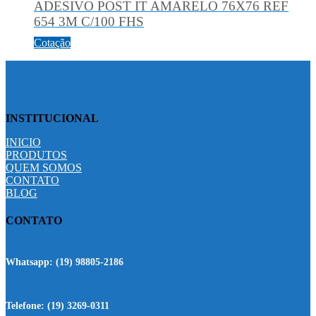
ADESIVO POST IT AMARELO 76X76 REF
654 3M C/100 FHS
Cotação
INSTITUCIONAL
INICIO
PRODUTOS
QUEM SOMOS
CONTATO
BLOG
CONTATO
Whatsapp:
(19) 98805-2186
Telefone:
(19) 3269-0311