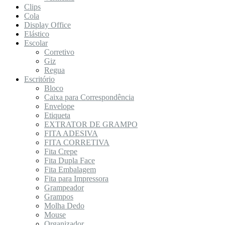
Clips
Cola
Display Office
Elástico
Escolar
Corretivo
Giz
Regua
Escritório
Bloco
Caixa para Correspondência
Envelope
Etiqueta
EXTRATOR DE GRAMPO
FITA ADESIVA
FITA CORRETIVA
Fita Crepe
Fita Dupla Face
Fita Embalagem
Fita para Impressora
Grampeador
Grampos
Molha Dedo
Mouse
Organizador