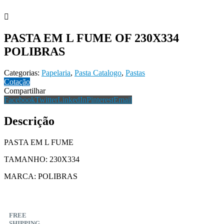
PASTA EM L FUME OF 230X334
POLIBRAS
Categorias:
Papelaria
,
Pasta Catalogo
,
Pastas
Cotação
Compartilhar
Facebook
Twitter
LinkedIn
Pinterest
Email
Descrição
PASTA EM L FUME
TAMANHO: 230X334
MARCA: POLIBRAS
FREE
SHIPPING