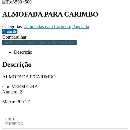
ALMOFADA PARA CARIMBO
Categorias:
Almofadas para Carimbo
,
Papelaria
Cotação
Compartilhar
Facebook
Twitter
LinkedIn
Pinterest
Email
Descrição
Descrição
ALMOFADA P/CARIMBO
Cor: VERMELHA
Numero: 2
Marca: PILOT
FREE
SHIPPING