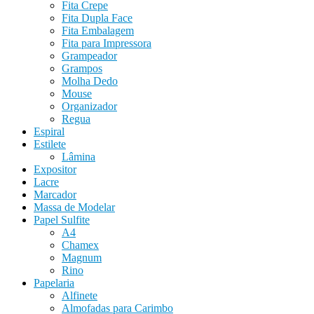
Fita Crepe
Fita Dupla Face
Fita Embalagem
Fita para Impressora
Grampeador
Grampos
Molha Dedo
Mouse
Organizador
Regua
Espiral
Estilete
Lâmina
Expositor
Lacre
Marcador
Massa de Modelar
Papel Sulfite
A4
Chamex
Magnum
Rino
Papelaria
Alfinete
Almofadas para Carimbo