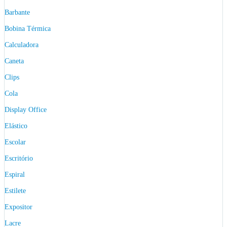
Barbante
Bobina Térmica
Calculadora
Caneta
Clips
Cola
Display Office
Elástico
Escolar
Escritório
Espiral
Estilete
Expositor
Lacre