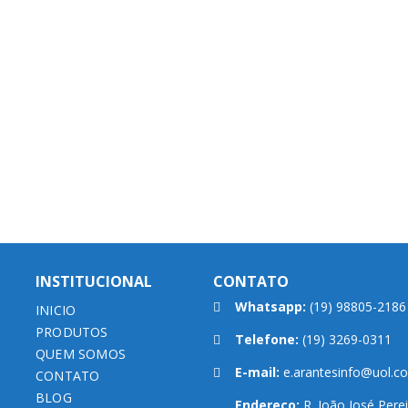
INSTITUCIONAL
CONTATO
Whatsapp:
(19) 98805-2186
INICIO
PRODUTOS
Telefone:
(19) 3269-0311
QUEM SOMOS
E-mail:
e.arantesinfo@uol.c
CONTATO
BLOG
Endereço:
R. João José Perei