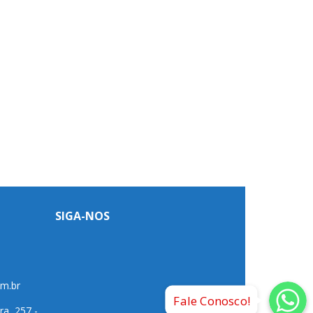
SIGA-NOS
Whatsap
Whatsapp
Whatsap
om.br
Fale Conosco!
ra, 257 -