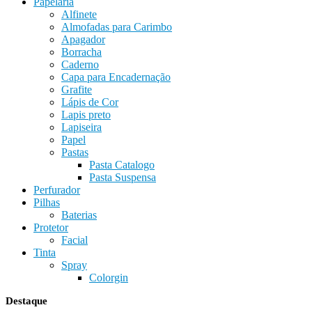
Papelaria
Alfinete
Almofadas para Carimbo
Apagador
Borracha
Caderno
Capa para Encadernação
Grafite
Lápis de Cor
Lapis preto
Lapiseira
Papel
Pastas
Pasta Catalogo
Pasta Suspensa
Perfurador
Pilhas
Baterias
Protetor
Facial
Tinta
Spray
Colorgin
Destaque