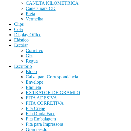
CANETA KILOMETRICA
Caneta para CD
Preta
Vermelha
Clips
Cola
Display Office
Elástico
Escolar
Corretivo
Giz
Regua
Escritório
Bloco
Caixa para Correspondência
Envelope
Etiqueta
EXTRATOR DE GRAMPO
FITA ADESIVA
FITA CORRETIVA
Fita Crepe
Fita Dupla Face
Fita Embalagem
Fita para Impressora
Grampeador