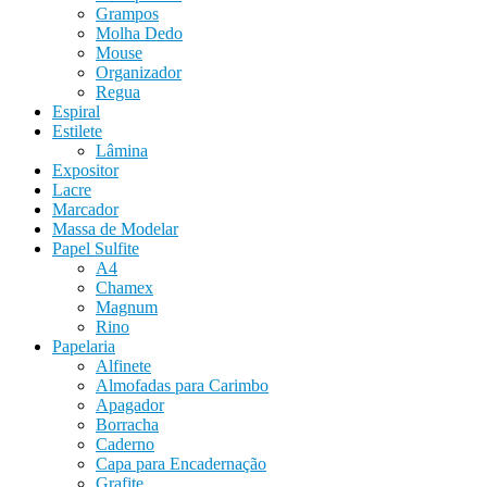
Grampos
Molha Dedo
Mouse
Organizador
Regua
Espiral
Estilete
Lâmina
Expositor
Lacre
Marcador
Massa de Modelar
Papel Sulfite
A4
Chamex
Magnum
Rino
Papelaria
Alfinete
Almofadas para Carimbo
Apagador
Borracha
Caderno
Capa para Encadernação
Grafite