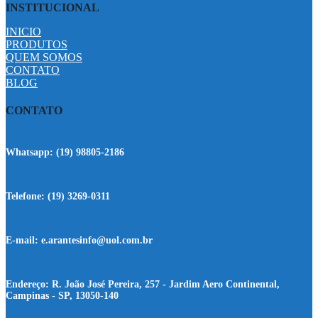
INSTITUCIONAL
INICIO
PRODUTOS
QUEM SOMOS
CONTATO
BLOG
CONTATO
Whatsapp:
(19) 98805-2186
Telefone:
(19) 3269-0311
E-mail:
e.arantesinfo@uol.com.br
Endereço:
R. João José Pereira, 257 - Jardim Aero Continental,
Campinas - SP, 13050-140