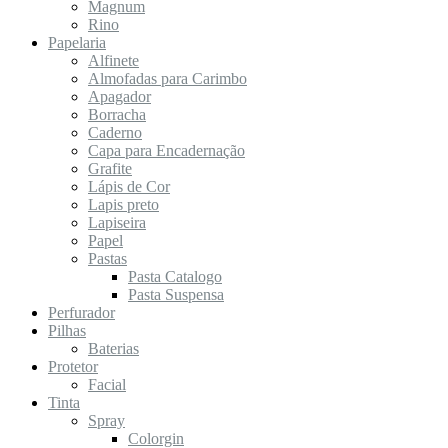
Magnum
Rino
Papelaria
Alfinete
Almofadas para Carimbo
Apagador
Borracha
Caderno
Capa para Encadernação
Grafite
Lápis de Cor
Lapis preto
Lapiseira
Papel
Pastas
Pasta Catalogo
Pasta Suspensa
Perfurador
Pilhas
Baterias
Protetor
Facial
Tinta
Spray
Colorgin