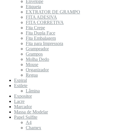
Envelope
Etiqueta
EXTRATOR DE GRAMPO
FITA ADESIVA
FITA CORRETIVA
Fita Crepe
Fita Dupla Face
Fita Embalagem
Fita para Impressora
Grampeador
Grampos
Molha Dedo
Mouse
Organizador
Regua
Espiral
Estilete
Lâmina
Expositor
Lacre
Marcador
Massa de Modelar
Papel Sulfite
A4
Chamex