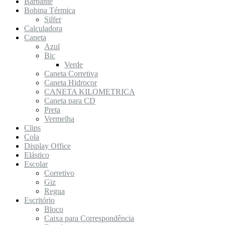
Barbante
Bobina Térmica
Silfer
Calculadora
Caneta
Azul
Bic
Verde
Caneta Corretiva
Caneta Hidrocor
CANETA KILOMETRICA
Caneta para CD
Preta
Vermelha
Clips
Cola
Display Office
Elástico
Escolar
Corretivo
Giz
Regua
Escritório
Bloco
Caixa para Correspondência