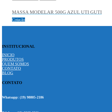
MASSA MODELAR 500G AZUL UTI GUTI
Cotação
INSTITUCIONAL
INICIO
PRODUTOS
QUEM SOMOS
CONTATO
BLOG
CONTATO
Whatsapp:
(19) 98805-2186