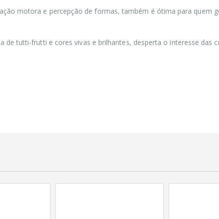
PILHA PEQUENA
enação motora e percepção de formas, também é ótima para quem g
ALCALINA AA
ELGIN C/04
e tutti-frutti e cores vivas e brilhantes, desperta o interesse das c
PILHA PEQUENA
AA ELGIN
ALCALINA C/2
PILHA PEQUENA
AA DURACEL
ALCALINA C/02