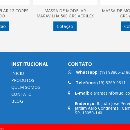
LAR 12 CORES
MASSA DE MODELAR
MASSA DE MO
OO
MARAVILHA 500 GRS ACRILEX
GRS 
ção
Cotação
Co
INSTITUCIONAL
CONTATO
Whatsapp:
(19) 98805-218
INICIO
PRODUTOS
Telefone:
(19) 3269-0311
QUEM SOMOS
E-mail:
e.arantesinfo@uol.c
CONTATO
BLOG
Endereço:
R. João José Perei
Jardim Aero Continental, Cam
SP, 13050-140
do.