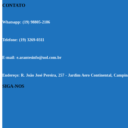
CONTATO
Whatsapp:
(19) 98805-2186
Telefone:
(19) 3269-0311
E-mail:
e.arantesinfo@uol.com.br
Endereço:
R. João José Pereira, 257 - Jardim Aero Continental, Campin
SIGA-NOS