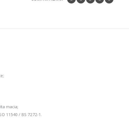
te;
ita macia;
SO 11540 / BS 7272-1.