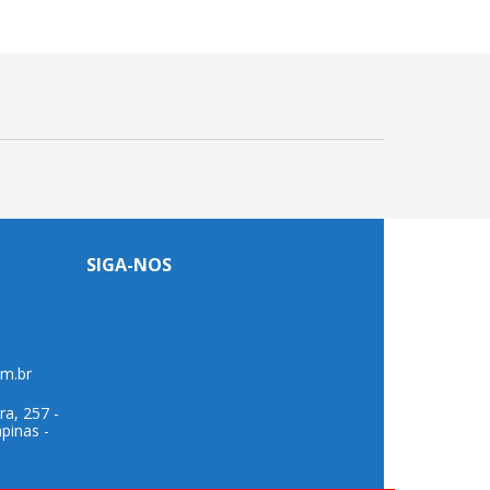
SIGA-NOS
om.br
ra, 257 -
pinas -