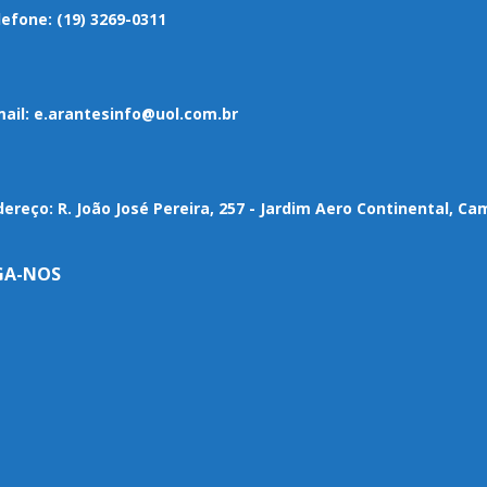
lefone:
(19) 3269-0311
ail:
e.arantesinfo@uol.com.br
dereço:
R. João José Pereira, 257 - Jardim Aero Continental, Ca
GA-NOS