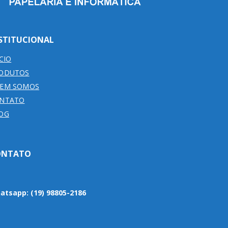
STITUCIONAL
ICIO
ODUTOS
EM SOMOS
NTATO
OG
ONTATO
atsapp:
(19) 98805-2186