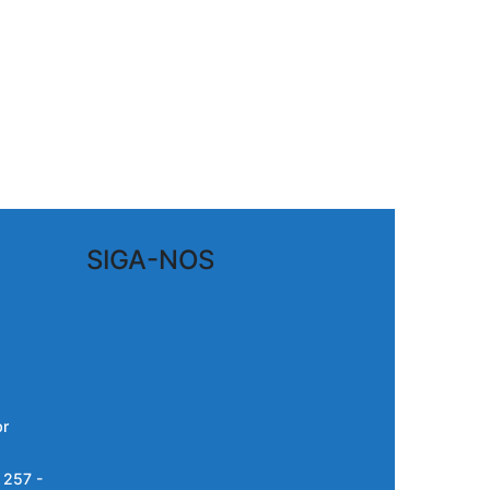
SIGA-NOS
br
 257 -