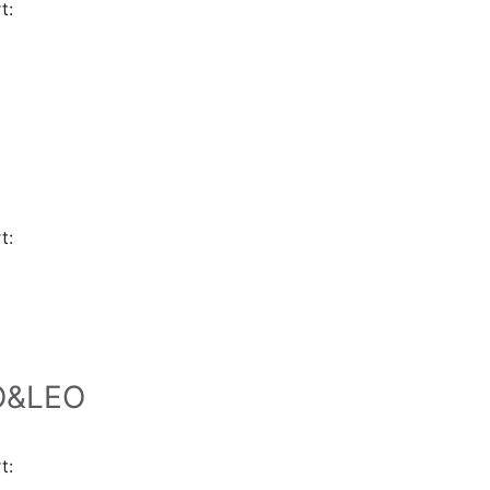
t:
t:
O&LEO
t: