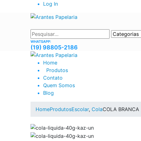
Log In
WHATSAPP:
(19) 98805-2186
Home
Produtos
Contato
Quem Somos
Blog
Home
Produtos
Escolar
,
Cola
COLA BRANCA 