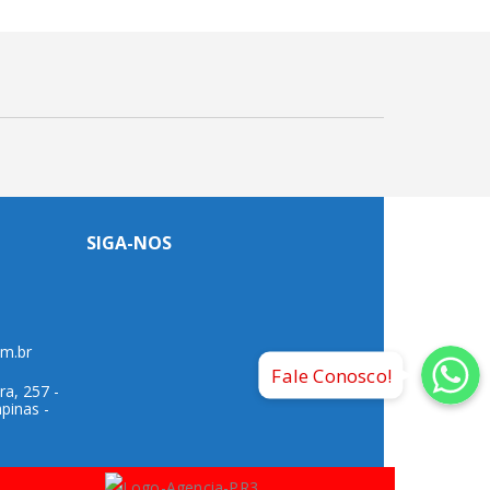
SIGA-NOS
Whatsap
Whatsapp
Whatsap
om.br
Fale Conosco!
ra, 257 -
pinas -