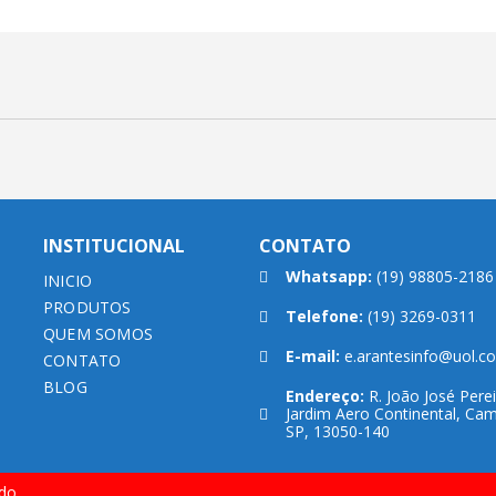
INSTITUCIONAL
CONTATO
Whatsapp:
(19) 98805-2186
INICIO
PRODUTOS
Telefone:
(19) 3269-0311
QUEM SOMOS
E-mail:
e.arantesinfo@uol.c
CONTATO
BLOG
Endereço:
R. João José Perei
Jardim Aero Continental, Cam
SP, 13050-140
do.