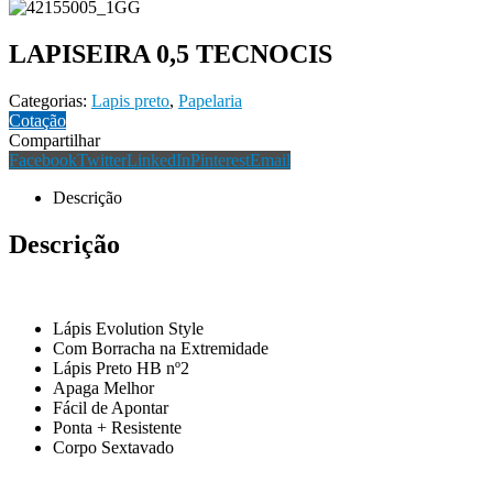
LAPISEIRA 0,5 TECNOCIS
Categorias:
Lapis preto
,
Papelaria
Cotação
Compartilhar
Facebook
Twitter
LinkedIn
Pinterest
Email
Descrição
Descrição
Lápis Evolution Style
Com Borracha na Extremidade
Lápis Preto HB nº2
Apaga Melhor
Fácil de Apontar
Ponta + Resistente
Corpo Sextavado