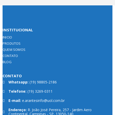
INSTITUCIONAL
INICIO
PRODUTOS
QUEM SOMOS
CONTATO
BLOG
CONTATO
Whatsapp:
(19) 98805-2186
Telefone:
(19) 3269-0311
E-mail:
e.arantesinfo@uol.com.br
Endereço:
R. João José Pereira, 257 - Jardim Aero
Continental, Campinas - SP, 13050-140