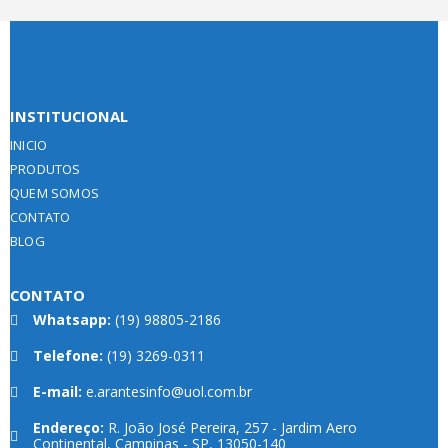
INSTITUCIONAL
INICIO
PRODUTOS
QUEM SOMOS
CONTATO
BLOG
CONTATO
Whatsapp:
(19) 98805-2186
Telefone:
(19) 3269-0311
E-mail:
e.arantesinfo@uol.com.br
Endereço:
R. João José Pereira, 257 - Jardim Aero
Continental, Campinas - SP, 13050-140