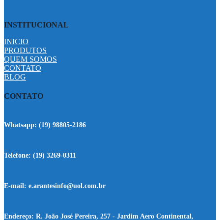
INSTITUCIONAL
INICIO
PRODUTOS
QUEM SOMOS
CONTATO
BLOG
CONTATO
Whatsapp:
(19) 98805-2186
Telefone:
(19) 3269-0311
E-mail:
e.arantesinfo@uol.com.br
Endereço:
R. João José Pereira, 257 - Jardim Aero Continental,