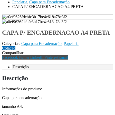
Papelaria
,
Capa para Encadernação
CAPA P/ ENCADERNACAO A4 PRETA
CAPA P/ ENCADERNACAO A4 PRETA
Categorias:
Capa para Encadernação
,
Papelaria
Cotação
Compartilhar
Facebook
Twitter
LinkedIn
Pinterest
Email
Descrição
Descrição
Informações do produto:
Capa para encadernação
tamanho A4.