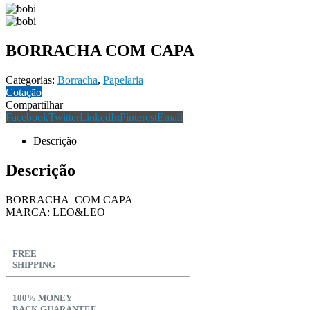
BORRACHA COM CAPA
Categorias:
Borracha
,
Papelaria
Cotação
Compartilhar
Facebook
Twitter
LinkedIn
Pinterest
Email
Descrição
Descrição
BORRACHA COM CAPA
MARCA: LEO&LEO
FREE
SHIPPING
100% MONEY
BACK GUARANTEE