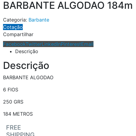
BARBANTE ALGODAO 184m
Categoria:
Barbante
Cotação
Compartilhar
Facebook
Twitter
LinkedIn
Pinterest
Email
Descrição
Descrição
BARBANTE ALGODAO
6 FIOS
250 GRS
184 METROS
FREE
SHIPPING