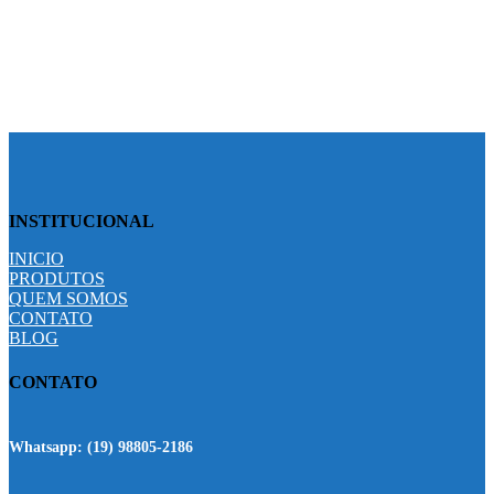
BANNER
Set banners and description for any category of your website.
INSTITUCIONAL
INICIO
PRODUTOS
QUEM SOMOS
CONTATO
BLOG
CONTATO
Whatsapp:
(19) 98805-2186