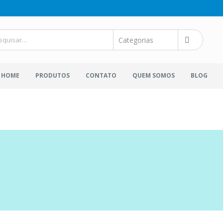
HOME
PRODUTOS
CONTATO
QUEM SOMOS
BLOG