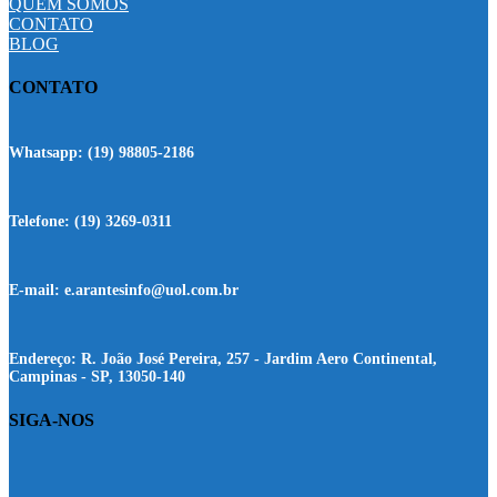
QUEM SOMOS
CONTATO
BLOG
CONTATO
Whatsapp:
(19) 98805-2186
Telefone:
(19) 3269-0311
E-mail:
e.arantesinfo@uol.com.br
Endereço:
R. João José Pereira, 257 - Jardim Aero Continental,
Campinas - SP, 13050-140
SIGA-NOS